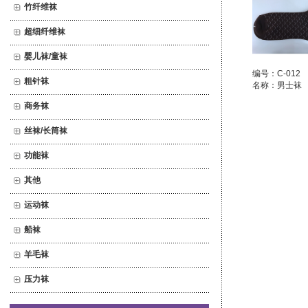
竹纤维袜
超细纤维袜
婴儿袜/童袜
编号：C-012
粗针袜
名称：男士袜
商务袜
丝袜/长筒袜
功能袜
其他
运动袜
船袜
羊毛袜
压力袜